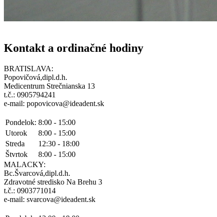
Kontakt a ordinačné hodiny
BRATISLAVA:
Popovičová,dipl.d.h.
Medicentrum Strečnianska 13
t.č.: 0905794241
e-mail: popovicova@ideadent.sk
Pondelok:
8:00 - 15:00
Utorok
8:00 - 15:00
Streda
12:30 - 18:00
Štvrtok
8:00 - 15:00
MALACKY:
Bc.Švarcová,dipl.d.h.
Zdravotné stredisko Na Brehu 3
t.č.: 0903771014
e-mail: svarcova@ideadent.sk