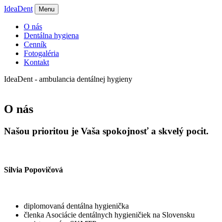
IdeaDent
Menu
O nás
Dentálna hygiena
Cenník
Fotogaléria
Kontakt
IdeaDent - ambulancia dentálnej hygieny
O nás
Našou prioritou je Vaša spokojnosť a skvelý pocit.
Silvia Popovičová
diplomovaná dentálna hygienička
členka Asociácie dentálnych hygieničiek na Slovensku