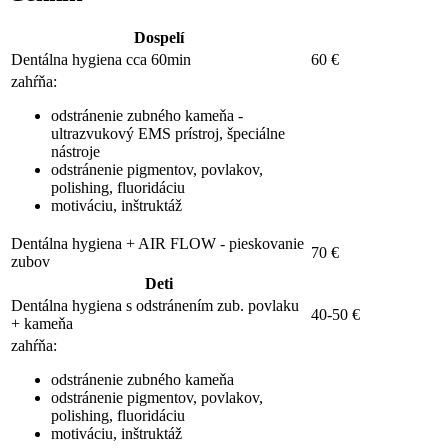
Dospelí
Dentálna hygiena cca 60min
60 €
zahŕňa:
odstránenie zubného kameňa -
ultrazvukový EMS prístroj, špeciálne
nástroje
odstránenie pigmentov, povlakov,
polishing, fluoridáciu
motiváciu, inštruktáž
Dentálna hygiena + AIR FLOW - pieskovanie
70 €
zubov
Deti
Dentálna hygiena s odstránením zub. povlaku
40-50 €
+ kameňa
zahŕňa:
odstránenie zubného kameňa
odstránenie pigmentov, povlakov,
polishing, fluoridáciu
motiváciu, inštruktáž