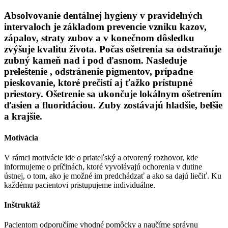
Absolvovanie dentálnej hygieny v pravidelných
intervaloch je základom prevencie vzniku kazov,
zápalov, straty zubov a v konečnom dôsledku
zvýšuje kvalitu života. Počas ošetrenia sa odstraňuje
zubný kameň nad i pod ďasnom. Nasleduje
preleštenie , odstránenie pigmentov, prípadne
pieskovanie, ktoré prečistí aj ťažko prístupné
priestory. Ošetrenie sa ukončuje lokálnym ošetrením
ďasien a fluoridáciou. Zuby zostávajú hladšie, belšie
a krajšie.
Motivácia
V rámci motivácie ide o priateľský a otvorený rozhovor, kde
informujeme o príčinách, ktoré vyvolávajú ochorenia v dutine
ústnej, o tom, ako je možné im predchádzať a ako sa dajú liečiť. Ku
každému pacientovi pristupujeme individuálne.
Inštruktáž
Pacientom odporučíme vhodné pomôcky a naučíme správnu